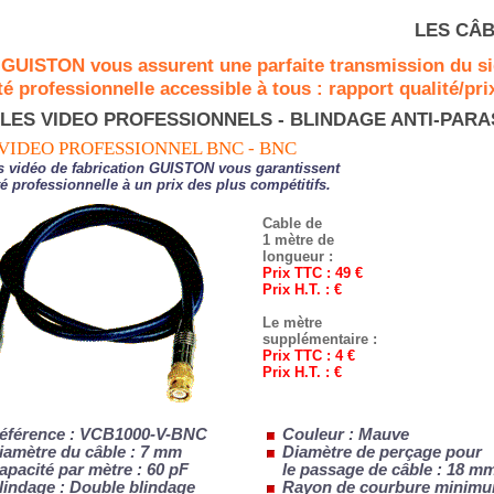
LES CÂB
 GUISTON vous assurent une parfaite transmission du si
é professionnelle accessible à tous : rapport qualité/prix
LES VIDEO PROFESSIONNELS - BLINDAGE ANTI-PARA
VIDEO PROFESSIONNEL BNC - BNC
 vidéo de fabrication GUISTON vous garantissent
 professionnelle à un prix des plus compétitifs.
Cable de
1 mètre de
longueur :
Prix TTC : 49 €
Prix H.T. : €
Le mètre
supplémentaire :
Prix TTC : 4 €
Prix H.T. : €
éférence : VCB1000-V-BNC
Couleur : Mauve
iamètre du câble : 7 mm
Diamètre de perçage pour
apacité par mètre : 60 pF
le passage de câble : 18 m
lindage : Double blindage
Rayon de courbure minimum