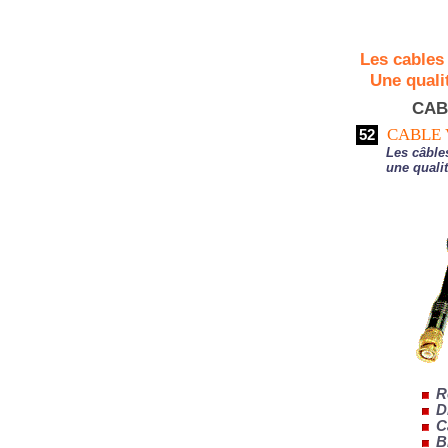
Les cables
Une qualit
CAB
CABLE 
52
Les câbles
une qualité
R
D
C
B